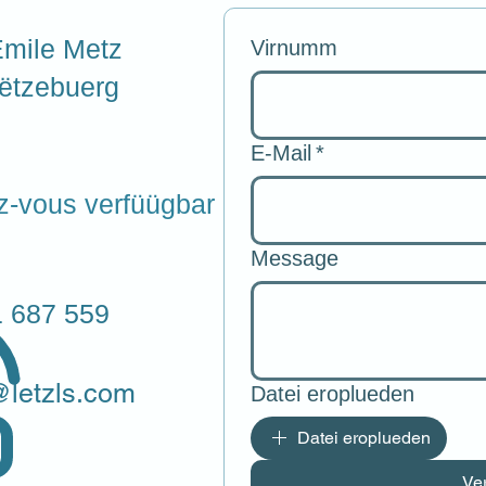
mile Metz
Virnumm
ëtzebuerg
E-Mail
*
ez-vous verfüügbar
Message
 687 559
@letzls.com
Datei eroplueden
Datei eroplueden
Ve