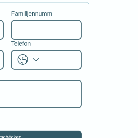
Familljennumm
Telefon
rschécken