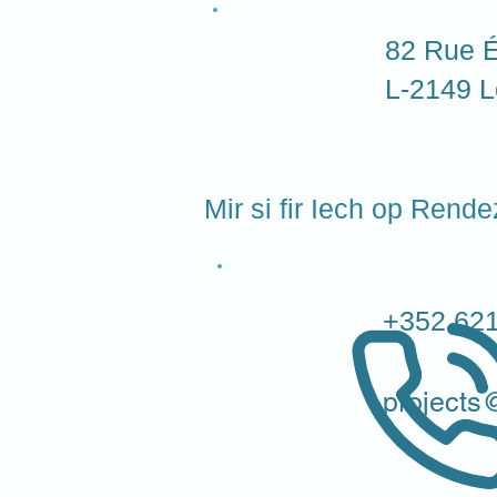
82 Rue É
L-2149 L
Mir si fir Iech op Rend
+352 621
projects