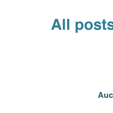
All post
Auc