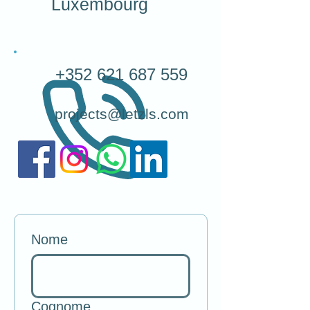
Luxembourg
+352 621 687 559
projects@letzls.com
Nome
Cognome