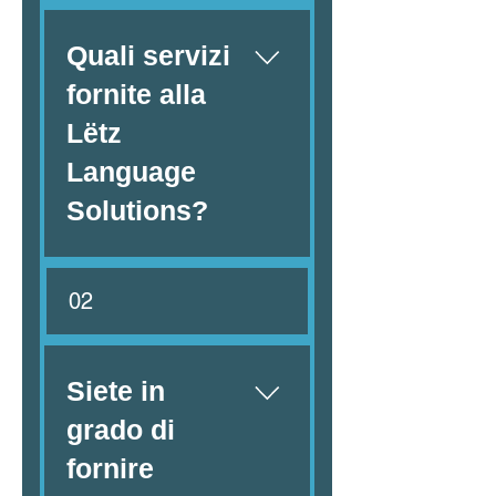
Quali servizi
fornite alla
Lëtz
Language
Solutions?
Offriamo una gamma
02
completa di servizi
linguistici, tra cui
traduzioni giurate,
legali, finanziarie,
Siete in
commerciali e
grado di
specialistiche. Inoltre,
forniamo servizi di
fornire
interpretariato,