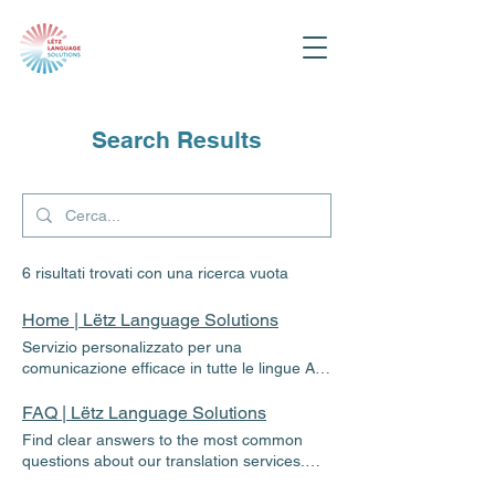
Search Results
6 risultati trovati con una ricerca vuota
Home | Lëtz Language Solutions
Servizio personalizzato per una
comunicazione efficace in tutte le lingue Alla
Lëtz Language Solutions, un team dinamico
con oltre un decennio di esperienza è a tua
FAQ | Lëtz Language Solutions
disposizione. Preventivo gratuito I nostri
Find clear answers to the most common
servizi Traduzioni Traduzione giurata,
questions about our translation services.
certificata e specialistica, verificata da un
Explore our FAQ page for quick help. FAQ
secondo traduttore Interpretariato Faccia a